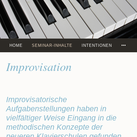
Zum
Inhalt
springen
MOR
HOME
SEMINAR-INHALTE
INTENTIONEN
Improvisation
Improvisatorische
Aufgab
enstellungen
haben in
vielfältiger Weise Eingang in die
methodischen Konzepte der
neueren Klavierschulen gefunden,